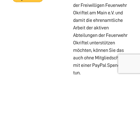
der Freiwilligen Feuerwehr
Okriftel am Main e.V. und
damit die ehrenamtliche
Arbeit der aktiven
Abteilungen der Feuerwehr
Okriftel unterstützen
möchten, können Sie das
auch ohne Mitgliedschaft
mit einer PayPal Spende
tun.
Wehren im
Stadtgebiet:
Abteilungen
Startseite
Alters- &
Kontakt
Ehrenabteilung
Datenschutz
Einsatzabteilung