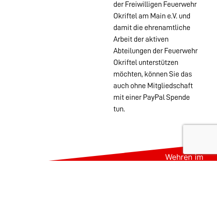
der Freiwilligen Feuerwehr
Okriftel am Main e.V. und
damit die ehrenamtliche
Arbeit der aktiven
Abteilungen der Feuerwehr
Okriftel unterstützen
möchten, können Sie das
auch ohne Mitgliedschaft
mit einer PayPal Spende
tun.
Wehren im
Stadtgebiet:
Abteilungen
Startseite
Alters- &
Kontakt
Ehrenabteilung
Datenschutz
Einsatzabteilung
Impressum
Jugendfeuerwehr