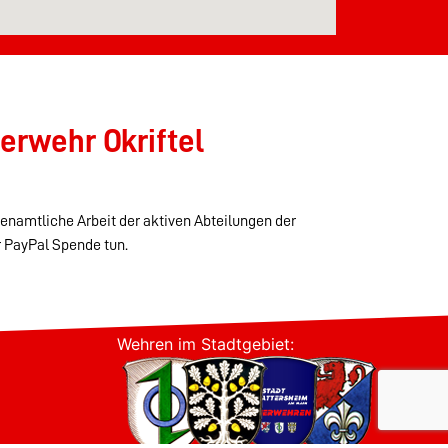
erwehr Okriftel
renamtliche Arbeit der aktiven Abteilungen der
r PayPal Spende tun.
Wehren im Stadtgebiet: