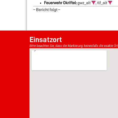
Feuerwehr Okriftel:
gwz_alt
, tlf_alt
– Bericht folgt –
Einsatzort
Bitte beachten Sie, dass die Markierung keinesfalls die exakte Ör