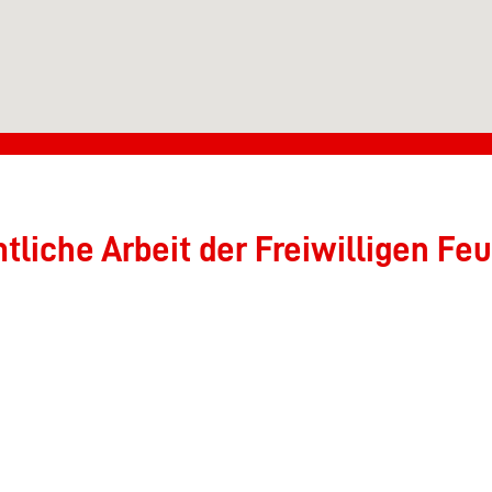
liche Arbeit der Freiwilligen Feu
ein der Freiwilligen Feuerwehr Okriftel am Main e.V. und damit die eh
erstützen möchten, können Sie das auch ohne Mitgliedschaft mit eine