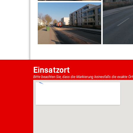
Einsatzort
Bitte beachten Sie, dass die Markierung keinesfalls die exakte Ör