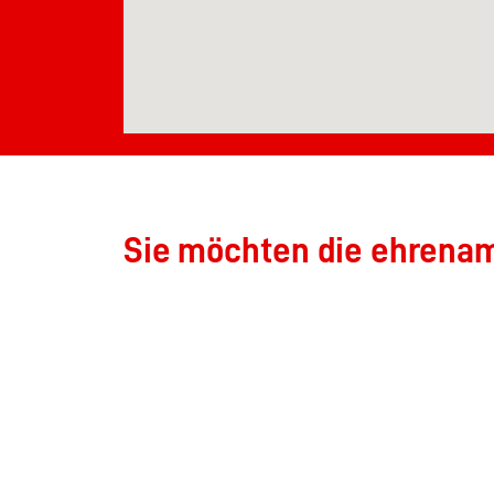
Sie möchten die ehrenamt
unterstützen?
Wenn Sie den Förderver
Feuerwehr Okriftel unt