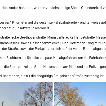
triebsstoffe handelte, wurden zunächst einige Säcke Ölbindemittel v
ber ca. 1 Kilometer auf die gesamte Fahrbahnbreite – und teilweise au
rn zur Einsatzstelle alarmiert.
nstraße, ecke Beethovenstraße, Mainstraße, ecke Händelstraße, He
rkchaussee), sowie Hessendamm ecke Hugo-Hoffmann-Ring mit Ölbind
der Straße, sowie der Parkplatzbereich auf der vollen Breite abgestre
ehr Eschborn die Strecke ein paar Mal abgefahren, um die Fahrbahn z
h die Stadtpolizei der Stadt Hattersheim am Main und die Polizei gere
i übergeben, die für die endgültige Freigabe der Straße zuständig ist.