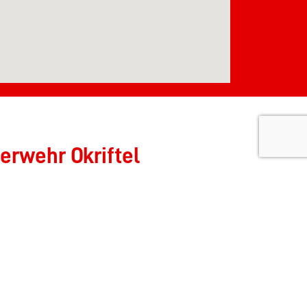
erwehr Okriftel
renamtliche Arbeit der aktiven Abteilungen der
r PayPal Spende tun.
Wehren im Stadtgebiet: