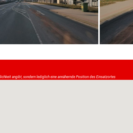
tlichkeit angibt, sondern lediglich eine annähernde Position des Einsatzortes