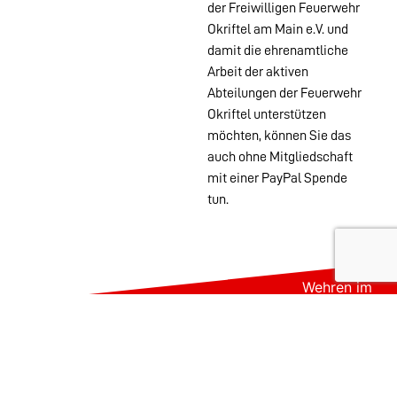
der Freiwilligen Feuerwehr
Okriftel am Main e.V. und
damit die ehrenamtliche
Arbeit der aktiven
Abteilungen der Feuerwehr
Okriftel unterstützen
möchten, können Sie das
auch ohne Mitgliedschaft
mit einer PayPal Spende
tun.
Wehren im
Stadtgebiet:
Abteilungen
Startseite
Alters- &
Kontakt
Ehrenabteilung
Datenschutz
Einsatzabteilung
Impressum
Jugendfeuerwehr