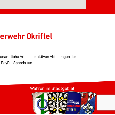
erwehr Okriftel
renamtliche Arbeit der aktiven Abteilungen der
r PayPal Spende tun.
Wehren im Stadtgebiet: