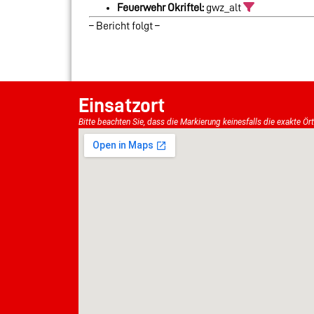
Feuerwehr Okriftel:
gwz_alt
– Bericht folgt –
Einsatzort
Bitte beachten Sie, dass die Markierung keinesfalls die exakte Ör