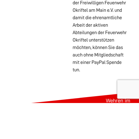
der Freiwilligen Feuerwehr
Okriftel am Main e.V. und
damit die ehrenamtliche
Arbeit der aktiven
Abteilungen der Feuerwehr
Okriftel unterstützen
möchten, können Sie das
auch ohne Mitgliedschaft
mit einer PayPal Spende
tun.
Wehren im
Stadtgebiet:
Abteilungen
Startseite
Alters- &
Kontakt
Ehrenabteilung
Datenschutz
Einsatzabteilung
Impressum
Jugendfeuerwehr