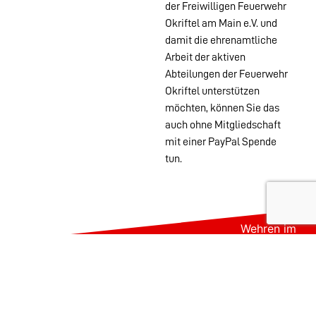
der Freiwilligen Feuerwehr
Okriftel am Main e.V. und
damit die ehrenamtliche
Arbeit der aktiven
Abteilungen der Feuerwehr
Okriftel unterstützen
möchten, können Sie das
auch ohne Mitgliedschaft
mit einer PayPal Spende
tun.
Wehren im
Stadtgebiet:
Abteilungen
Startseite
Alters- &
Kontakt
Ehrenabteilung
Datenschutz
Einsatzabteilung
Impressum
Jugendfeuerwehr