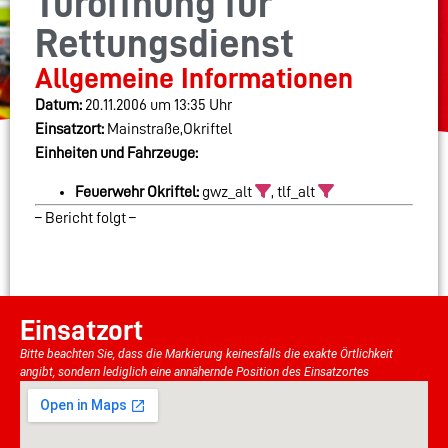
Türöffnung für
Rettungsdienst
Allgemeine Informationen
Datum:
20.11.2006 um 13:35 Uhr
Einsatzort:
Mainstraße,Okriftel
Einheiten und Fahrzeuge:
Feuerwehr Okriftel:
gwz_alt
, tlf_alt
– Bericht folgt –
Einsatzort
Bitte beachten Sie, dass die Markierung keinesfalls die exakte Örtlichkeit
angibt, sondern lediglich eine annähernde Position des Einsatzortes