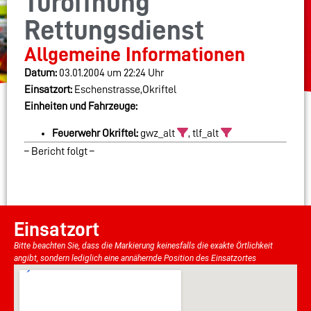
Türöffnung
Rettungsdienst
Allgemeine Informationen
Datum:
03.01.2004 um 22:24 Uhr
Einsatzort:
Eschenstrasse,Okriftel
Einheiten und Fahrzeuge:
Feuerwehr Okriftel:
gwz_alt
, tlf_alt
– Bericht folgt –
Einsatzort
Bitte beachten Sie, dass die Markierung keinesfalls die exakte Örtlichkeit
angibt, sondern lediglich eine annähernde Position des Einsatzortes