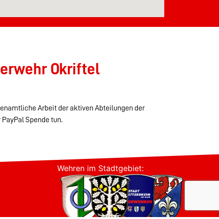
erwehr Okriftel
renamtliche Arbeit der aktiven Abteilungen der
r PayPal Spende tun.
Wehren im Stadtgebiet: