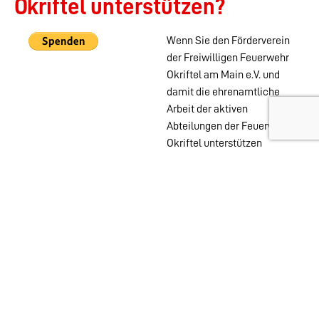
Okriftel unterstützen?
Wenn Sie den Förderverein
der Freiwilligen Feuerwehr
Okriftel am Main e.V. und
damit die ehrenamtliche
Arbeit der aktiven
Abteilungen der Feuerwehr
Okriftel unterstützen
möchten, können Sie das
auch ohne Mitgliedschaft
mit einer PayPal Spende
tun.
Wehren im
Stadtgebiet:
Abteilungen
Startseite
Alters- &