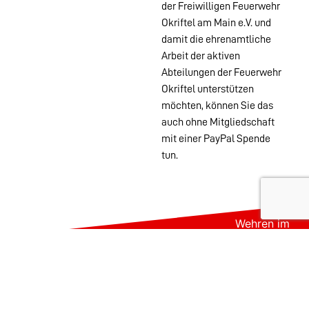
der Freiwilligen Feuerwehr
Okriftel am Main e.V. und
damit die ehrenamtliche
Arbeit der aktiven
Abteilungen der Feuerwehr
Okriftel unterstützen
möchten, können Sie das
auch ohne Mitgliedschaft
mit einer PayPal Spende
tun.
Wehren im
Stadtgebiet:
Abteilungen
Startseite
Alters- &
Kontakt
Ehrenabteilung
Datenschutz
Einsatzabteilung
Impressum
Jugendfeuerwehr