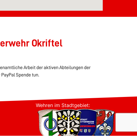
erwehr Okriftel
renamtliche Arbeit der aktiven Abteilungen der
r PayPal Spende tun.
Wehren im Stadtgebiet: