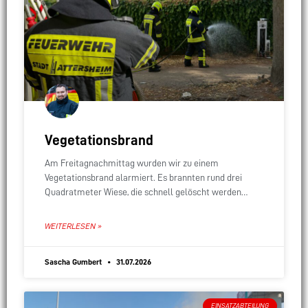
Vegetationsbrand
Am Freitagnachmittag wurden wir zu einem
Vegetationsbrand alarmiert. Es brannten rund drei
Quadratmeter Wiese, die schnell gelöscht werden
konnten. Ein Großteil der anrückenden
Einsatzfahrzeuge konnte die Anfahrt daher abbrechen.
WEITERLESEN »
Nachdem
Sascha Gumbert
31.07.2026
EINSATZABTEILUNG