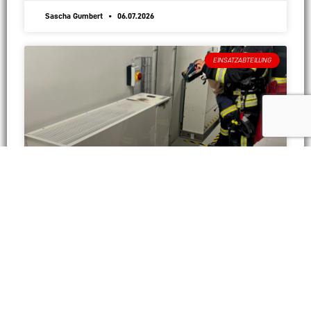
Sascha Gumbert
06.07.2026
EINSATZABTEILUNG
Feueralarm Gefahrenmeldeanlage
Bei unserer Erkundung konnten wir weder Rauch noch
Feuer feststellen. Jedoch fanden wir ein
Entfeuchtungsgerät, an dem es zu einem Elektrobrand
gekommen war. Das Gerät wurde durch den
Servicetechniker stromlos
WEITERLESEN »