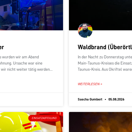
er
Waldbrand (Überörtl
s wurden wir am Abend
In der Nacht zu Donnerstag unt
Wohnung. Ursache war eine
Main-Taunus-Kreises die Einsat
wir nicht weiter tätig werden
Taunus-Kreis. Aus Okriftel ware
Löschgruppenfahrzeug sowie e
WEITERLESEN »
Sascha Gumbert
05.08.2026
EINSATZABTEILUNG