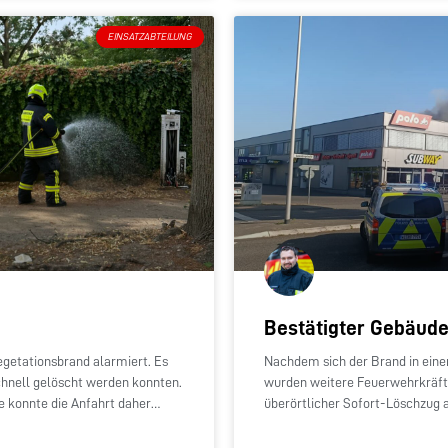
EINSATZABTEILUNG
Bestätigter Gebäud
getationsbrand alarmiert. Es
Nachdem sich der Brand in einem
chnell gelöscht werden konnten.
wurden weitere Feuerwehrkräft
e konnte die Anfahrt daher
überörtlicher Sofort-Löschzug al
Stadtteilwehren zusammensetz