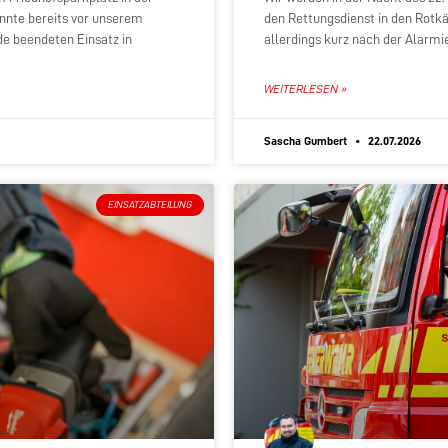
onnte bereits vor unserem
den Rettungsdienst in den Rotk
de beendeten Einsatz in
allerdings kurz nach der Alarm
WEITERLESEN »
Sascha Gumbert
22.07.2026
EINSATZABTEILUNG