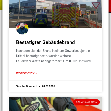
Bestätigter Gebäudebrand
Nachdem sich der Brand in einem Gewerbeobjekt in
Kriftel bestätigt hatte, wurden weitere
Feuerwehrkräfte nachgefordert. Um 09:02 Uhr wurde
unser überörtlicher Sofort-Löschzug alarmiert, der
sich aus allen drei Stadtteilwehren zusammensetzt.
WEITERLESEN »
Sascha Gumbert
28.07.2026
EINSATZABTEILUNG