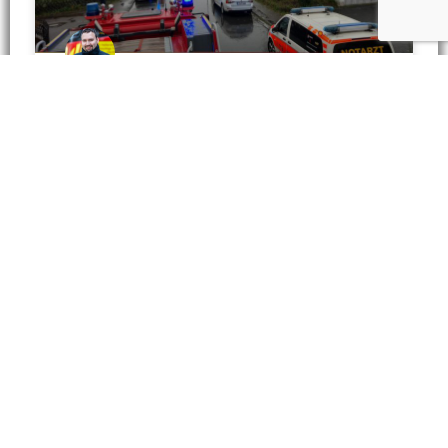
Notfalltüröffnung- / Unterstützung
für den Rettungsdienst
Wir wurden zur Unterstützung des Rettungsdienstes in
den Hauptmannweg in Okriftel alarmiert. Vor Ort
mussten wir feststellen, dass das Gebäude komplett
verschlossen war. Wir konnten uns über ein Fenster
gewaltsam
WEITERLESEN »
Sascha Gumbert
27.11.2023
Wehren im