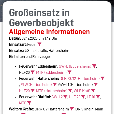
Großeinsatz in
Gewerbeobjekt
Allgemeine Informationen
Datum:
02.12.2025 um 1:49 Uhr
Einsatzart:
Feuer
Einsatzort:
Schulstraße, Hattersheim
Einheiten und Fahrzeuge:
Feuerwehr Eddersheim:
GW-L (Eddersheim)
,
HLF20
,
MTF (Eddersheim)
Feuerwehr Hattersheim:
DLK 23/12 (Hattersheim)
,
ELW (Hattersheim)
, GW-L1 (Hattersheim)
,
HLF20
,
MTF (Hattersheim)
,
WLF KatS
Feuerwehr Okriftel:
GW-L2
,
HLF 20
,
LF 10
,
MTF
Weitere Kräfte:
DRK OV Hattersheim
, DRK Rhein-Main-