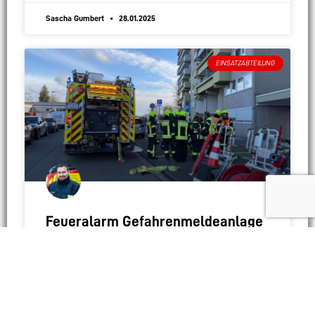
Sascha Gumbert
28.01.2025
EINSATZABTEILUNG
Feueralarm Gefahrenmeldeanlage
Aufgrund einer ausgelösten Brandmeldeanlage wurden
wir am Sonntag alarmiert. Nachdem wir im 6.
Obergeschoss des Wohnhochhauses Brandgeruch
feststellten, erhöhten wir das Alarmstichwort auf „F2 –
Gebäudebrand“. Damit wurden Kräfte des
WEITERLESEN »