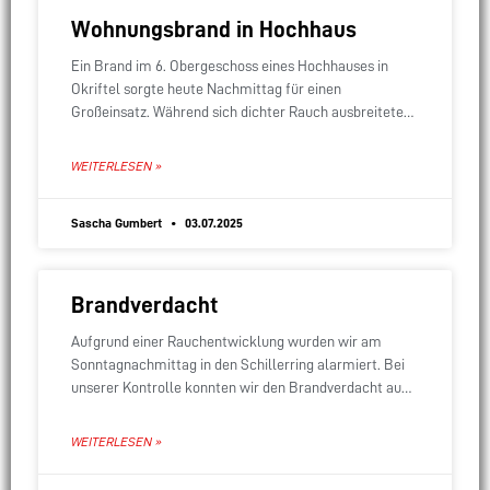
Wohnungsbrand in Hochhaus
Ein Brand im 6. Obergeschoss eines Hochhauses in
Okriftel sorgte heute Nachmittag für einen
Großeinsatz. Während sich dichter Rauch ausbreitete,
wurden auf der Gebäuderückseite drei Personen und
zwei Katzen über
WEITERLESEN »
Sascha Gumbert
03.07.2025
Brandverdacht
Aufgrund einer Rauchentwicklung wurden wir am
Sonntagnachmittag in den Schillerring alarmiert. Bei
unserer Kontrolle konnten wir den Brandverdacht auf
das Anfeuern eines Kamins zurückführen. Wir mussten
nicht weiter tätig werden.
WEITERLESEN »