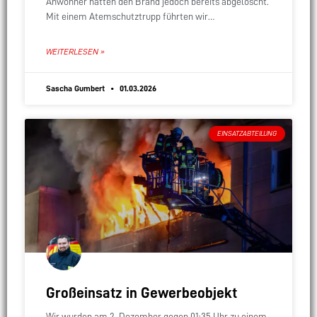
Anwohner hatten den Brand jedoch bereits abgelöscht.
Mit einem Atemschutztrupp führten wir
Nachlöscharbeiten durch und belüfteten den Keller.
Zwei Personen, die Rauchgase eingeatmet
WEITERLESEN »
Sascha Gumbert
01.03.2026
EINSATZABTEILUNG
Großeinsatz in Gewerbeobjekt
Wir wurden am 2. Dezember gegen 01:35 Uhr zu einem