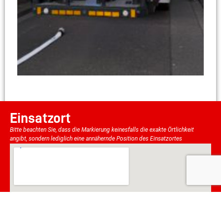
Einsatzort
Bitte beachten Sie, dass die Markierung keinesfalls die exakte Örtlichkeit
angibt, sondern lediglich eine annähernde Position des Einsatzortes