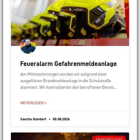
Feueralarm Gefahrenmeldeanlage
Am Mittwochmorgen wurden wir aufgrund einer
ausgelösten Brandmeldeanlage in die Schulstraße
alarmiert. Wir kontrollierten den betroffenen Bereich
des Seniorenzentrums. Es war jedoch kein Grund für
den Alarm erkennbar. Daher war
WEITERLESEN »
Sascha Gumbert
05.08.2026
EINSATZABTEILUNG