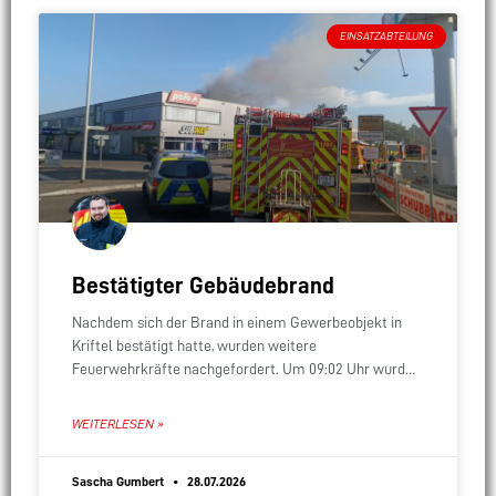
EINSATZABTEILUNG
Bestätigter Gebäudebrand
Nachdem sich der Brand in einem Gewerbeobjekt in
Kriftel bestätigt hatte, wurden weitere
Feuerwehrkräfte nachgefordert. Um 09:02 Uhr wurde
unser überörtlicher Sofort-Löschzug alarmiert, der
sich aus allen drei Stadtteilwehren zusammensetzt.
WEITERLESEN »
Sascha Gumbert
28.07.2026