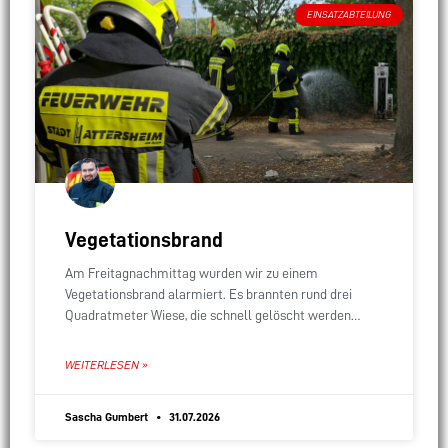
EINSATZABTEILUNG
Vegetationsbrand
Am Freitagnachmittag wurden wir zu einem
Vegetationsbrand alarmiert. Es brannten rund drei
Quadratmeter Wiese, die schnell gelöscht werden
konnten. Ein Großteil der anrückenden
Einsatzfahrzeuge konnte die Anfahrt daher abbrechen.
WEITERLESEN »
Nachdem
Sascha Gumbert
31.07.2026