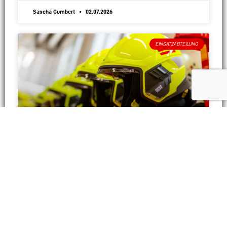
Sascha Gumbert
02.07.2026
EINSATZABTEILUNG
Person in Absturzgefahr
Wir wurden mit der Meldung „Person droht zu springen“
zu einer Bahnbrücke alarmiert. Die zuerst eintreffende
Polizeistreife konnte die Person sichern, weshalb wir
unseren Einsatz abbrechen konnten.
WEITERLESEN »