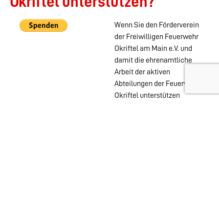
Okriftel unterstützen?
Wenn Sie den Förderverein
der Freiwilligen Feuerwehr
Okriftel am Main e.V. und
damit die ehrenamtliche
Arbeit der aktiven
Abteilungen der Feuerwehr
Okriftel unterstützen
möchten, können Sie das
auch ohne Mitgliedschaft
mit einer PayPal Spende
tun.
Wehren im
Stadtgebiet:
Abteilungen
Startseite
Alters- &