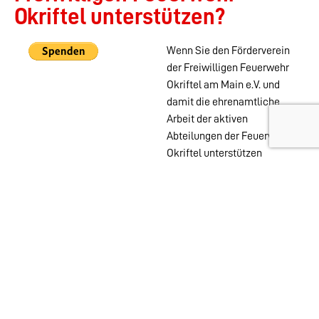
Okriftel unterstützen?
Wenn Sie den Förderverein
der Freiwilligen Feuerwehr
Okriftel am Main e.V. und
damit die ehrenamtliche
Arbeit der aktiven
Abteilungen der Feuerwehr
Okriftel unterstützen
möchten, können Sie das
auch ohne Mitgliedschaft
mit einer PayPal Spende
tun.
Wehren im
Stadtgebiet:
Abteilungen