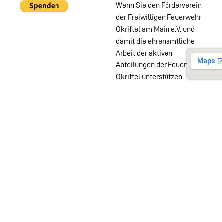
Wenn Sie den Förderverein
der Freiwilligen Feuerwehr
Okriftel am Main e.V. und
damit die ehrenamtliche
Arbeit der aktiven
Abteilungen der Feuerwehr
Okriftel unterstützen
möchten, können Sie das
auch ohne Mitgliedschaft
mit einer PayPal Spende
tun.
Wehren im
Stadtgebiet:
Abteilungen
Startseite
Alters- &
Kontakt
Ehrenabteilung
Datenschutz