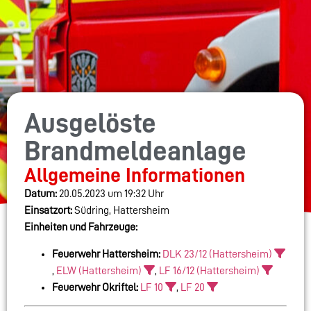
Ausgelöste
Brandmeldeanlage
Allgemeine Informationen
Datum:
20.05.2023 um 19:32 Uhr
Einsatzort:
Südring, Hattersheim
Einheiten und Fahrzeuge:
Feuerwehr Hattersheim:
DLK 23/12 (Hattersheim)
,
ELW (Hattersheim)
,
LF 16/12 (Hattersheim)
Feuerwehr Okriftel:
LF 10
,
LF 20