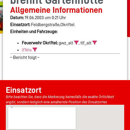
brennt Gartenhütte
Allgemeine Informationen
Datum:
19.06.2003 um 0:21 Uhr
Einsatzort:
Feldbergstraße,Okriftel
Einheiten und Fahrzeuge:
Feuerwehr Okriftel:
gwz_alt
, tlf_alt
lf16ts
– Bericht folgt –
Einsatzort
Bitte beachten Sie, dass die Markierung keinesfalls die exakte Örtlichkeit
angibt, sondern lediglich eine annähernde Position des Einsatzortes