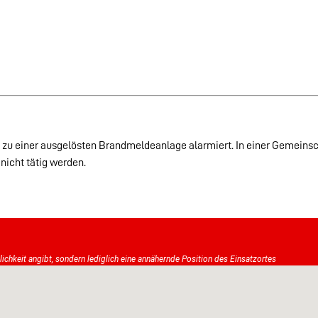
 zu einer ausgelösten Brandmeldeanlage alarmiert. In einer Gemeins
nicht tätig werden.
tlichkeit angibt, sondern lediglich eine annähernde Position des Einsatzortes