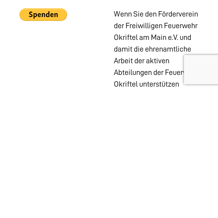
Wenn Sie den Förderverein
der Freiwilligen Feuerwehr
Okriftel am Main e.V. und
damit die ehrenamtliche
Arbeit der aktiven
Abteilungen der Feuerwehr
Okriftel unterstützen
möchten, können Sie das
auch ohne Mitgliedschaft
mit einer PayPal Spende
tun.
Wehren im
Stadtgebiet:
Abteilungen
Startseite
Alters- &
Kontakt
Ehrenabteilung