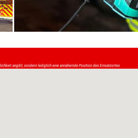
tlichkeit angibt, sondern lediglich eine annähernde Position des Einsatzortes