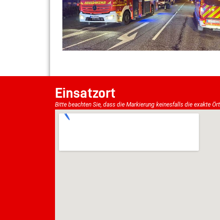
Einsatzort
Bitte beachten Sie, dass die Markierung keinesfalls die exakte Ör