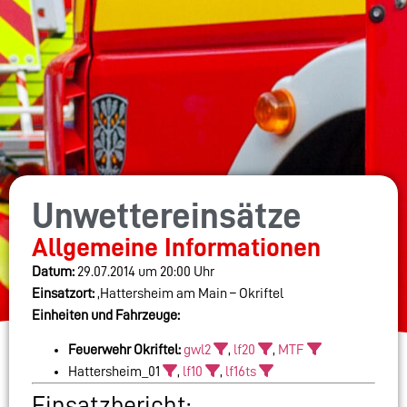
Unwettereinsätze
Allgemeine Informationen
Datum:
29.07.2014 um 20:00 Uhr
Einsatzort:
,Hattersheim am Main – Okriftel
Einheiten und Fahrzeuge:
Feuerwehr Okriftel:
gwl2
,
lf20
,
MTF
Hattersheim_01
,
lf10
,
lf16ts
Einsatzbericht: