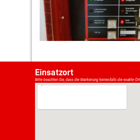
Einsatzort
Bitte beachten Sie, dass die Markierung keinesfalls die exakte Ör