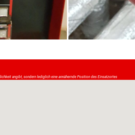
tlichkeit angibt, sondern lediglich eine annähernde Position des Einsatzortes