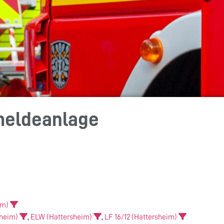
meldeanlage
im)
sheim)
,
ELW (Hattersheim)
,
LF 16/12 (Hattersheim)