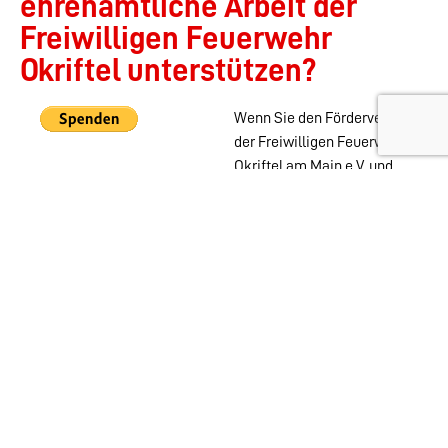
ehrenamtliche Arbeit der
Freiwilligen Feuerwehr
Okriftel unterstützen?
Wenn Sie den Förderverein
der Freiwilligen Feuerwehr
Okriftel am Main e.V. und
damit die ehrenamtliche
Arbeit der aktiven
Abteilungen der Feuerwehr
Okriftel unterstützen
möchten, können Sie das
auch ohne Mitgliedschaft
mit einer PayPal Spende
tun.