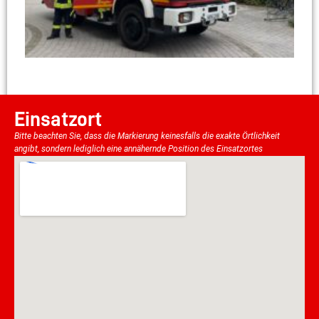
Einsatzort
Bitte beachten Sie, dass die Markierung keinesfalls die exakte Örtlichkeit
angibt, sondern lediglich eine annähernde Position des Einsatzortes