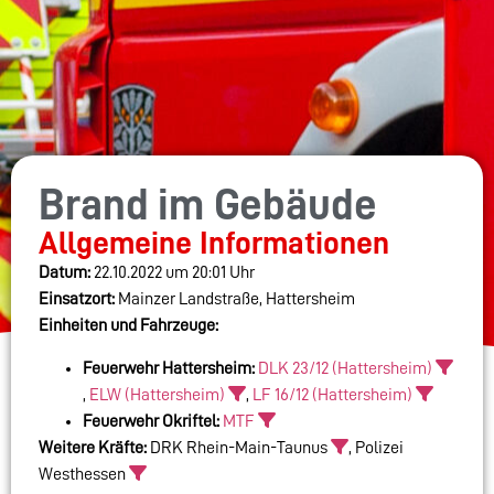
Brand im Gebäude
Allgemeine Informationen
Datum:
22.10.2022 um 20:01 Uhr
Einsatzort:
Mainzer Landstraße, Hattersheim
Einheiten und Fahrzeuge:
Feuerwehr Hattersheim:
DLK 23/12 (Hattersheim)
,
ELW (Hattersheim)
,
LF 16/12 (Hattersheim)
Feuerwehr Okriftel:
MTF
Weitere Kräfte:
DRK Rhein-Main-Taunus
, Polizei
Westhessen