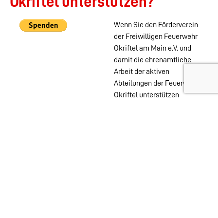
Okriftel unterstützen?
Wenn Sie den Förderverein
der Freiwilligen Feuerwehr
Okriftel am Main e.V. und
damit die ehrenamtliche
Arbeit der aktiven
Abteilungen der Feuerwehr
Okriftel unterstützen
möchten, können Sie das
auch ohne Mitgliedschaft
mit einer PayPal Spende
tun.
Wehren im
Stadtgebiet:
Abteilungen
Startseite
Alters- &