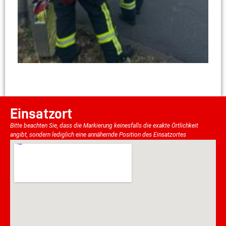
Einsatzort
Bitte beachten Sie, dass die Markierung keinesfalls die exakte Örtlichkeit
angibt, sondern lediglich eine annähernde Position des Einsatzortes