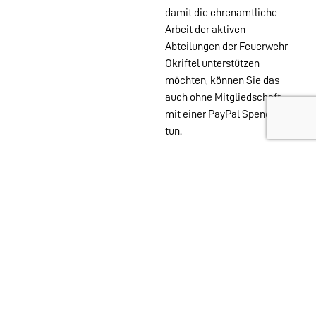
damit die ehrenamtliche
Arbeit der aktiven
Abteilungen der Feuerwehr
Okriftel unterstützen
möchten, können Sie das
auch ohne Mitgliedschaft
mit einer PayPal Spende
tun.
Wehren im
Stadtgebiet:
Abteilungen
Startseite
Alters- &
Kontakt
Ehrenabteilung
Datenschutz
Einsatzabteilung
Impressum
Jugendfeuerwehr
Löschzwerge