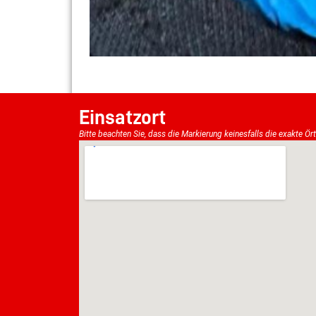
Einsatzort
Bitte beachten Sie, dass die Markierung keinesfalls die exakte Ör