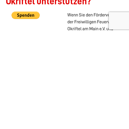
Okriftel unterstützen?
Wenn Sie den Förderverein
der Freiwilligen Feuerwehr
Okriftel am Main e.V. und
damit die ehrenamtliche
Arbeit der aktiven
Abteilungen der Feuerwehr
Okriftel unterstützen
möchten, können Sie das
auch ohne Mitgliedschaft
mit einer PayPal Spende
tun.
Wehren im
Stadtgebiet:
Abteilungen
Startseite
Alters- &