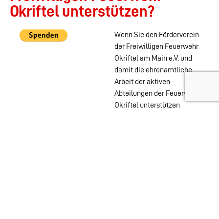
Okriftel unterstützen?
Wenn Sie den Förderverein
der Freiwilligen Feuerwehr
Okriftel am Main e.V. und
damit die ehrenamtliche
Arbeit der aktiven
Abteilungen der Feuerwehr
Okriftel unterstützen
möchten, können Sie das
auch ohne Mitgliedschaft
mit einer PayPal Spende
tun.
Wehren im
Stadtgebiet:
Abteilungen