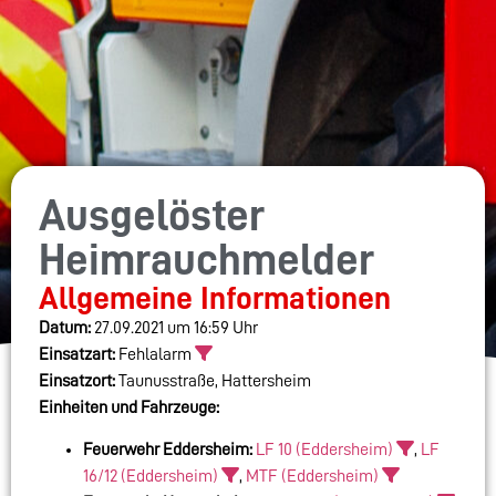
Ausgelöster
Heimrauchmelder
Allgemeine Informationen
Datum:
27.09.2021 um 16:59 Uhr
Einsatzart:
Fehlalarm
Einsatzort:
Taunusstraße, Hattersheim
Einheiten und Fahrzeuge:
Feuerwehr Eddersheim:
LF 10 (Eddersheim)
,
LF
16/12 (Eddersheim)
,
MTF (Eddersheim)