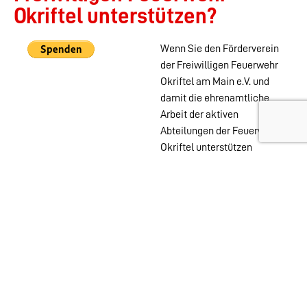
Okriftel unterstützen?
Wenn Sie den Förderverein
der Freiwilligen Feuerwehr
Okriftel am Main e.V. und
damit die ehrenamtliche
Arbeit der aktiven
Abteilungen der Feuerwehr
Okriftel unterstützen
möchten, können Sie das
auch ohne Mitgliedschaft
mit einer PayPal Spende
tun.
Wehren im
Stadtgebiet:
Abteilungen