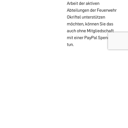
Arbeit der aktiven
Abteilungen der Feuerwehr
Okriftel unterstützen
möchten, können Sie das
auch ohne Mitgliedschaft
mit einer PayPal Spende
tun.
Wehren im
Stadtgebiet:
Abteilungen
Startseite
Alters- &
Kontakt
Ehrenabteilung
Datenschutz
Einsatzabteilung
Impressum
Jugendfeuerwehr
Löschzwerge
Spielmannszug